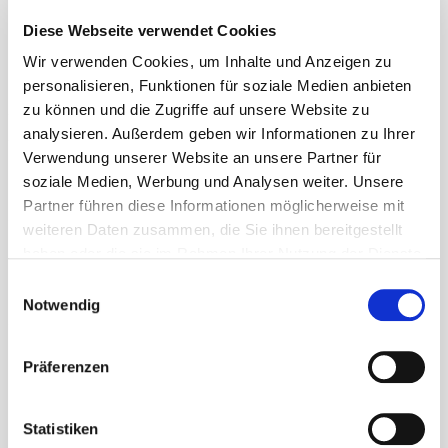
Die Atmung hat in der Osteopathie einen sehr hohen
Diese Webseite verwendet Cookies
Stellenwert für die Gesundheit, da sie wie eine Art
Pumpe gilt, die alle Organe vom Blut befreit. Damit ist
Wir verwenden Cookies, um Inhalte und Anzeigen zu
unteranderem die Rückführung vom venösen Blut aus
personalisieren, Funktionen für soziale Medien anbieten
zu können und die Zugriffe auf unsere Website zu
dem Kreislauf zum Herzen hin gemeint, aber auch
analysieren. Außerdem geben wir Informationen zu Ihrer
eine deutliche Unterstützung des Lymphsystems.
Verwendung unserer Website an unsere Partner für
Somit unterstützt die Atmung die Reinigung der
soziale Medien, Werbung und Analysen weiter. Unsere
Organe und die Herzfunktion. Das Zwerchfell bewegt
Partner führen diese Informationen möglicherweise mit
alle Organe bei Atembewegungen mehrere
weiteren Daten zusammen, die Sie ihnen bereitgestellt
Zentimeter auf und ab.
haben oder die sie im Rahmen Ihrer Nutzung der Dienste
gesammelt haben. Sie geben Einwilligung zu unseren
Einwilligungsauswahl
Bei der Betrachtung der Beschwerden müssen auch
Cookies, wenn Sie unsere Webseite weiterhin nutzen.
Notwendig
andere Körperabschnitte von Osteopathen
berücksichtigt werden. Chronische
Präferenzen
Stirnhöhlenentzündungen, Magen-Darmprobleme,
Herzprobleme, Kopfschmerzen,
Nahrungsmittelunverträglichkeiten, selbst
Statistiken