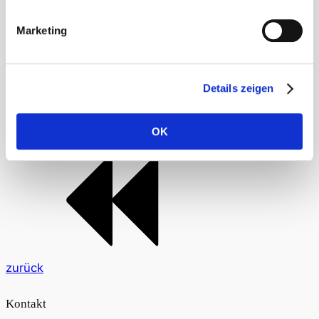
Hämorrhoiden können entstehen wenn der Bereich
der Brustwirbelsäule sich nicht gut bewegt, um nur
Marketing
einige andere Beschwerdebilder zu nennen. Die
ganzheitliche Betrachtung der
Beschwerdesymptomatik führt dann erst zu einer
Details zeigen
Behandlungsstrategie.
Auszug aus: "Hallo Wochenende", 10.01.2015
OK
zurück
Kontakt