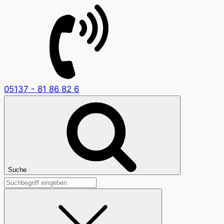
05137 - 81 86 82 6
Suche
Suchen
nach: