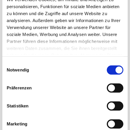
Rezept und die bezahlten Rechnungen selbst bei
personalisieren, Funktionen für soziale Medien anbieten
der Krankenkasse ein.
zu können und die Zugriffe auf unsere Website zu
analysieren. Außerdem geben wir Informationen zu Ihrer
Wichtig: Laut Schreiben vom VOD am 30.12.2011
Verwendung unserer Website an unsere Partner für
soziale Medien, Werbung und Analysen weiter. Unsere
„Physiotherapeuten hingegen dürfen bekanntermaßen
Partner führen diese Informationen möglicherweise mit
nur im Rahmen der Physiotherapie osteopathisch
weiteren Daten zusammen, die Sie ihnen bereitgestellt
behandeln, was im Konzept der Krankenkassen nicht
haben oder die sie im Rahmen Ihrer Nutzung der Dienste
berücksichtigt wurde und was den Versicherten nicht
gesammelt haben. Sie geben Einwilligung zu unseren
Einwilligungsauswahl
Cookies, wenn Sie unsere Webseite weiterhin nutzen.
mitgeteilt wird."
Notwendig
Präferenzen
Statistiken
Marketing
Anschrift