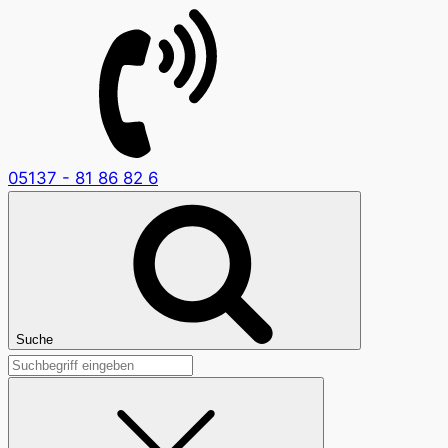
05137 - 81 86 82 6
Suche
Suchen
nach: