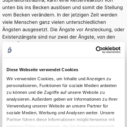
unten bis ins Becken auslösen und somit die Stellung
vom Becken verändern. In der jetzigen Zeit werden
viele Menschen ganz vielen unterschiedlichen
Ängsten ausgesetzt. Die Ängste vor Ansteckung, oder
Existenzängste sind nur zwei der Ängste, von den
vielen Ängsten, mit denen die Therapeuten in der
Praxis zurzeit konfrontiert werden.
Ängste können eine Vielzahl von möglichen
Diese Webseite verwendet Cookies
Reaktionen im Körper auslösen. Es fällt sehr viel
schwerer rational zu denken und zu handeln. Der
Wir verwenden Cookies, um Inhalte und Anzeigen zu
Körper wird eingestellt auf Flucht oder Kampf. Das
personalisieren, Funktionen für soziale Medien anbieten
zu können und die Zugriffe auf unsere Website zu
heißt, die Durchblutung verändert sich, die Muskeln
analysieren. Außerdem geben wir Informationen zu Ihrer
werden mehr durchblute, dafür die Organe weniger.
Verwendung unserer Website an unsere Partner für
Das Hormonsystem passt sich der Bedrohungslage
soziale Medien, Werbung und Analysen weiter. Unsere
an. Die veränderte Spannung und Durchblutung hat
Partner führen diese Informationen möglicherweise mit
deutliche Folgen, in Faktor Zeit, für die Organe und
weiteren Daten zusammen, die Sie ihnen bereitgestellt