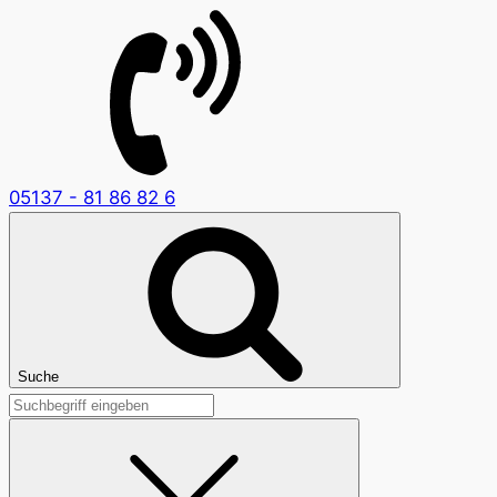
05137 - 81 86 82 6
Suche
Suchen
nach: