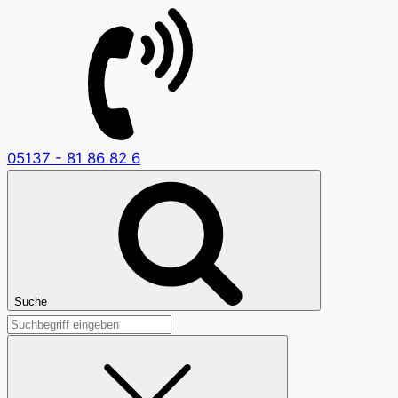
05137 - 81 86 82 6
Suche
Suchen
nach: