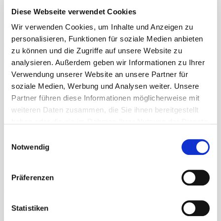
beeinflussen können.
Diese Webseite verwendet Cookies
Andere Organbeschwerden wie immer wieder
Wir verwenden Cookies, um Inhalte und Anzeigen zu
kehrende Blasenentzündungen oder
personalisieren, Funktionen für soziale Medien anbieten
Verdauungsstörungen wie z.B. Verstopfungen können
zu können und die Zugriffe auf unsere Website zu
die Durchblutung im Beckenbereich verschlechtern
analysieren. Außerdem geben wir Informationen zu Ihrer
Verwendung unserer Website an unsere Partner für
und so im laufe der Zeit die Hüftgelenke nachhaltig
soziale Medien, Werbung und Analysen weiter. Unsere
schädigen.
Partner führen diese Informationen möglicherweise mit
Bei der Osteopathie haben wir ein Model, das davon
weiteren Daten zusammen, die Sie ihnen bereitgestellt
ausgeht, dass sich alles bewegt und alles miteinander
haben oder die sie im Rahmen Ihrer Nutzung der Dienste
gesammelt haben. Sie geben Einwilligung zu unseren
in Interaktion steht. So können auch Organe einen
Einwilligungsauswahl
Cookies, wenn Sie unsere Webseite weiterhin nutzen.
Notwendig
Einfluss auf die Hüfte haben.
Ein Osteopath wird deshalb nie nur das schmerzende
Präferenzen
Hüftgelenk behandeln. Denn eine Funktionsstörung
wie etwa der Hüfte kann wie oben beschrieben ganz
anders gelegene Ursachen haben und sich auf den
Statistiken
gesamten Körper auswirken.