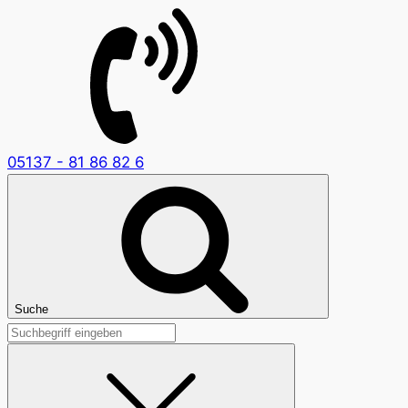
05137 - 81 86 82 6
Suche
Suchen
nach: