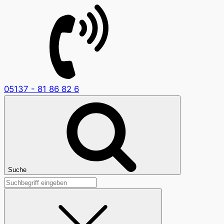
05137 - 81 86 82 6
Suche
Suchen
nach: