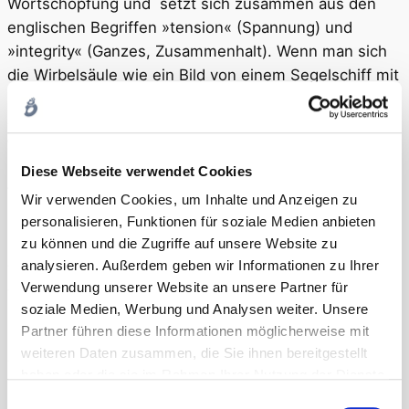
Wortschöpfung und setzt sich zusammen aus den
englischen Begriffen »tension« (Spannung) und
»integrity« (Ganzes, Zusammenhalt). Wenn man sich
die Wirbelsäule wie ein Bild von einem Segelschiff mit
Mast, Wanten und Takelage vorstellt, so ist dies ein
gutes Bild von dem statischen Verhältnis in der
Wirbelsäule. Ein solcher Mast trägt keine Last,
sondern dient als stabiles Element innerhalb eines
Diese Webseite verwendet Cookies
Verspannungssystems, die vielen Seile die mit dem
Wir verwenden Cookies, um Inhalte und Anzeigen zu
Mast verbunden sind verleihen ihm so Stabilität und
personalisieren, Funktionen für soziale Medien anbieten
so ähnlich ist es auch bei unserer Wirbelsäule. Dies
zu können und die Zugriffe auf unsere Website zu
gilt auch für die Kraftverteilung der Kopfgelenke,
analysieren. Außerdem geben wir Informationen zu Ihrer
obwohl der Kopf ca. 5kg wiegt kommt auf den ersten
Verwendung unserer Website an unsere Partner für
soziale Medien, Werbung und Analysen weiter. Unsere
Halswirbel, den Atlas kein Gewicht an. (Quelle Koerner
Partner führen diese Informationen möglicherweise mit
Osteopathische Medizin). Sinnvolle Informationen auf
weiteren Daten zusammen, die Sie ihnen bereitgestellt
das Spannungssystem zu geben, um eine bessere
haben oder die sie im Rahmen Ihrer Nutzung der Dienste
Neurologische Verschaltung zu erreichen ist das Ziel.
gesammelt haben. Sie geben Einwilligung zu unseren
Einwilligungsauswahl