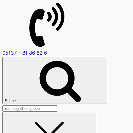
05137 - 81 86 82 6
Suche
Suchen
nach: