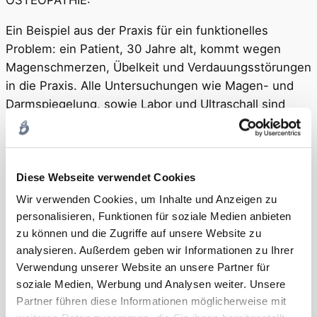
Ein Beispiel aus der Praxis für ein funktionelles
Problem: ein Patient, 30 Jahre alt, kommt wegen
Magenschmerzen, Übelkeit und Verdauungsstörungen
in die Praxis. Alle Untersuchungen wie Magen- und
Darmspiegelung, sowie Labor und Ultraschall sind
gemacht worden, alle ohne Befund. Der Patient ist
verzweifelt, denn er bildet sich die Schmerzen nicht
ein, auch der Tipp vom Arzt er möge sein Stress
reduzieren half nicht. Bei der ersten Anamnese,
Diese Webseite verwendet Cookies
stellte sich heraus, dass er Durchschlafstörungen
Wir verwenden Cookies, um Inhalte und Anzeigen zu
hatte, häufig immer um dieselbe Zeit nachts wach
personalisieren, Funktionen für soziale Medien anbieten
wurde, sowie seit längerem Nackenverspannungen
zu können und die Zugriffe auf unsere Website zu
verspürte. Diese waren für den Patienten aber nicht
analysieren. Außerdem geben wir Informationen zu Ihrer
Verwendung unserer Website an unsere Partner für
so deutlich, wie seine Übelkeit oder Bauchschmerzen.
soziale Medien, Werbung und Analysen weiter. Unsere
Auf genauere Nachfragen stellte sich heraus, dass der
Partner führen diese Informationen möglicherweise mit
Patient immer wieder Probleme mit Hämorriden in der